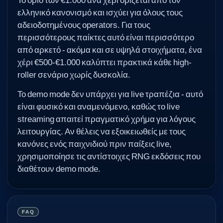
ελληνικό κανονισμό και ισχύει για όλους τους
αδειοδοτημένους operators. Για τους
περισσότερους παίκτες αυτό είναι περισσότερο
από αρκετό - ακόμα και σε υψηλά στοιχήματα, ένα
χέρι €500-€1.000 καλύπτει πρακτικά κάθε high-
roller σενάριο χωρίς δυσκολία.
Το demo mode δεν υπάρχει για live τραπέζια - αυτό
είναι φυσικό και αναμενόμενο, καθώς το live
streaming απαιτεί πραγματικό χρήμα για λόγους
λειτουργίας. Αν θέλεις να εξοικειωθείς με τους
κανόνες ενός παιχνιδιού πριν παίξεις live,
χρησιμοποίησε τις αντίστοιχες RNG εκδόσεις που
διαθέτουν demo mode.
FAQ