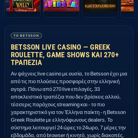
ΤΟ BETSSON
BETSSON LIVE CASINO — GREEK
ROULETTE, GAME SHOWS ΚΑΙ 270+
ΤΡΑΠΈΖΙΑ
Αν ψάχνεις live casino με ουσία, το Betsson έχει μια
από τις πιο πλούσιες προσφορές στην ελληνική
αγορά. Πάνω από 270 live επιλογές, 33
αποκλειστικά τραπέζια που δεν βρίσκεις αλλού,
τέσσερις παρόχους streaming και - το πιο
χαρακτηριστικό για τον Έλληνα παίκτη - η Betsson
Greek Roulette με ελληνόφωνους dealers. Το
σύστημα λειτουργεί 24 ώρες το 24ωρο, 7 μέρες την
εβδομάδα, από browser ή κινητό, χωρίς διακοπές.