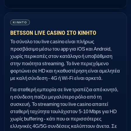
ΚΙΝΗΤΌ
BETSSON LIVE CASINO ΣΤΟ ΚΙΝΗΤΌ
Το σύνολο του live casino είναι πλήρως
προσβάσιμο μέσω του app για iOS και Android,
χωρίς περικοπές στον κατάλογο ή υποβάθμιση
στην ποιότητα streaming. Το live περιεχόμενο
φορτώνει σε HD και η καθυστέρηση είναι αμελητέα
με καλή σύνδεση - 4G ή Wi-Fi είναι αρκετά.
Για σταθερή εμπειρία σε live τραπέζια από κινητό,
η σύνδεση παίζει μεγαλύτερο ρόλο από τη
συσκευή. Το streaming του live casino απαιτεί
σταθερή ταχύτητα τουλάχιστον 5-10 Mbps για HD
χωρίς buffering - κάτι που οι περισσότερες
ελληνικές 4G/5G συνδέσεις καλύπτουν άνετα. Σε