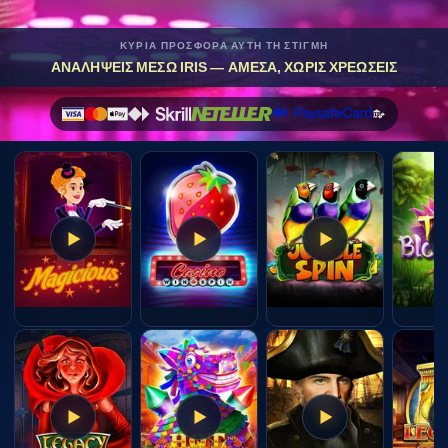
ΚΎΡΙΑ ΠΡΟΣΦΟΡΆ ΑΥΤΉ ΤΗ ΣΤΙΓΜΉ
ΑΝΑΛΉΨΕΙΣ ΜΈΣΩ IRIS — ΆΜΕΣΑ, ΧΩΡΊΣ ΧΡΕΏΣΕΙΣ