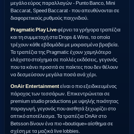
μεγάλο εύρος παραλλαγών - Punto Banco, Mini
Baccarat, Speed Baccarat - που απευθύνονται σε
διαφορετικούς ρυθμούς παιχνιδιού.
Pragmatic Play Live
φέρνει τα γρήγορα τραπέζια
και τη συμμετοχή στα Drops & Wins, τα οποία
τρέχουν κάθε εβδομάδα με μοιρασμένα βραβεία.
Τα τραπέζια της Pragmatic έχουν χαμηλότερο
ελάχιστο στοίχημα σε πολλές εκδόσεις, γεγονός
που τα κάνει προσιτά σε παίκτες που δεν θέλουν
να δεσμεύσουν μεγάλα ποσά ανά χέρι.
OnAir Entertainment
είναι ο πιο εξειδικευμένος
πάροχος των τεσσάρων. Επικεντρώνεται σε
premium studio productions με υψηλής ποιότητας
παραγωγή, γεγονός που αισθητά ξεχωρίζει στο
οπτικό αποτέλεσμα. Τα τραπέζια OnAir στο
Betsson δίνουν ένα πιο «boutique» αίσθημα σε
σχέση με τα μαζικά live lobbies.