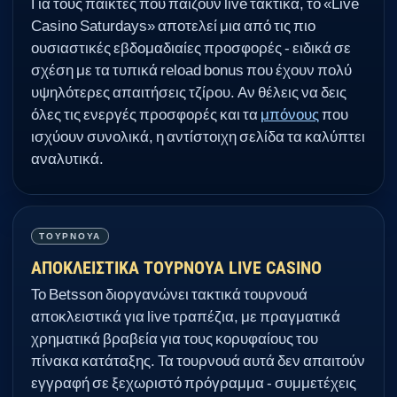
Για τους παίκτες που παίζουν live τακτικά, το «Live
Casino Saturdays» αποτελεί μια από τις πιο
ουσιαστικές εβδομαδιαίες προσφορές - ειδικά σε
σχέση με τα τυπικά reload bonus που έχουν πολύ
υψηλότερες απαιτήσεις τζίρου. Αν θέλεις να δεις
όλες τις ενεργές προσφορές και τα
μπόνους
που
ισχύουν συνολικά, η αντίστοιχη σελίδα τα καλύπτει
αναλυτικά.
ΤΟΥΡΝΟΥΆ
ΑΠΟΚΛΕΙΣΤΙΚΆ ΤΟΥΡΝΟΥΆ LIVE CASINO
Το Betsson διοργανώνει τακτικά τουρνουά
αποκλειστικά για live τραπέζια, με πραγματικά
χρηματικά βραβεία για τους κορυφαίους του
πίνακα κατάταξης. Τα τουρνουά αυτά δεν απαιτούν
εγγραφή σε ξεχωριστό πρόγραμμα - συμμετέχεις