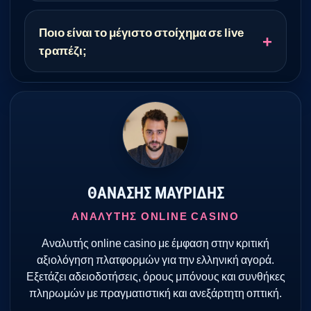
Ποιο είναι το μέγιστο στοίχημα σε live
τραπέζι;
ΘΑΝΆΣΗΣ ΜΑΥΡΊΔΗΣ
ΑΝΑΛΥΤΉΣ ONLINE CASINO
Αναλυτής online casino με έμφαση στην κριτική
αξιολόγηση πλατφορμών για την ελληνική αγορά.
Εξετάζει αδειοδοτήσεις, όρους μπόνους και συνθήκες
πληρωμών με πραγματιστική και ανεξάρτητη οπτική.